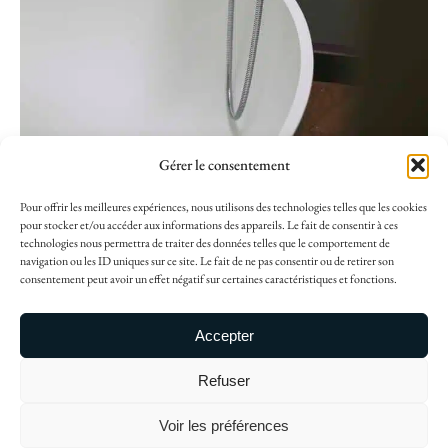
Gérer le consentement
Pour offrir les meilleures expériences, nous utilisons des technologies telles que les cookies
pour stocker et/ou accéder aux informations des appareils. Le fait de consentir à ces
technologies nous permettra de traiter des données telles que le comportement de
navigation ou les ID uniques sur ce site. Le fait de ne pas consentir ou de retirer son
consentement peut avoir un effet négatif sur certaines caractéristiques et fonctions.
Copyright ©2024, Nido Architecture
Accepter
Mentions Légales
Refuser
124, rue Vieille du Temple
75003 Paris
Voir les préférences
Contact