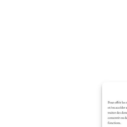
Pour offrir les
et/ou accéder a
traiter des don
consentir ou de
fonctions.